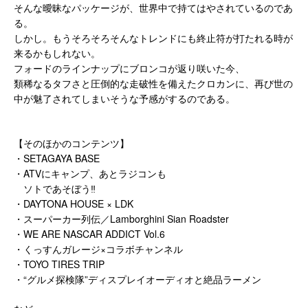
そんな曖昧なパッケージが、世界中で持てはやされているのであ
る。
しかし。もうそろそろそんなトレンドにも終止符が打たれる時が
来るかもしれない。
フォードのラインナップにブロンコが返り咲いた今、
類稀なるタフさと圧倒的な走破性を備えたクロカンに、再び世の
中が魅了されてしまいそうな予感がするのである。
【そのほかのコンテンツ】
・SETAGAYA BASE
・ATVにキャンプ、あとラジコンも
ソトであそぼう‼
・DAYTONA HOUSE × LDK
・スーパーカー列伝／Lamborghini Sian Roadster
・WE ARE NASCAR ADDICT Vol.6
・くっすんガレージ×コラボチャンネル
・TOYO TIRES TRIP
・“グルメ探検隊”ディスプレイオーディオと絶品ラーメン