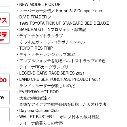
・NEW MODEL PICK UP
・スーパーカー外伝／ Ferrari 812 Competizione
・D.V.D TRADER ／
1993 TOYOTA PICK UP STANDARD BED DELUXE
・SAMURAI GT Nプロジェクト顛末記
・デイトナケイトラクラブ
・くっすんガレージ×コラボチャンネル
・TOYO TIRES TRIP
・デイトナチャレンジカップ2021
・アップルウォッチを彩るベルトストラップ×15色
・デイトナRCカーグランプリ
・LEGEND CARS RACE SERIES 2021
・LAND CRUISER PURCHASE PROJECT Vol.4
ランドクルーザーが欲しいのだ
・EVERYDAY HOT ROD
・大空の挑戦者達／
奇抜なアイデアで戦争終結を目指した天才科学者
・Daytona Custom Club
・WALLET BUSTER！ ポルノ鈴木の散財日記
・デイトナ的暮らしの考察