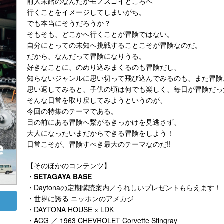
前人未踏のなんだかモノスゴイところへ
行くことをイメージしてしまいがち。
でも本当にそうだろうか？
そもそも、どこかへ行くことが冒険ではない。
自分にとっての未知へ挑戦することこそが冒険なのだ。
だから、なんだって冒険になりうる。
好きなことに、のめり込みまくるのも冒険だし、
知らないジャンルに思い切って飛び込んでみるのも、また冒険
思い返してみると、子供の頃は何でも楽しく、毎日が冒険だっ
そんな日常を取り戻してみようというのが、
今回の特集のテーマである。
目の前にある冒険へ繋がるきっかけを見逃さず、
大人になったいまだからできる冒険をしよう！
日常こそが、冒険すべき最大のテーマなのだ!!
【そのほかのコンテンツ】
・SETAGAYA BASE
・Daytonaの定期購読案内／うれしいプレゼントもらえます！
・世界に誇る ニッポンのアメカジ
・DAYTONA HOUSE × LDK
・ACG ／ 1963 CHEVROLET Corvette Stingray