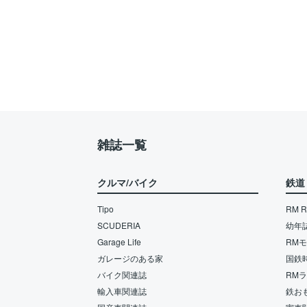
雑誌一覧
クルマ/バイク
鉄道
Tipo
RM Re
SCUDERIA
幼年
Garage Life
RM
ガレージのある家
国鉄
バイク関連誌
RM
輸入車関連誌
鉄お