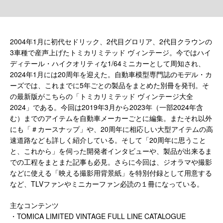
2004年1月に初代セドリック、2代目グロリア、2代目クラウンの
3車種で産声上げたトミカリミテッド ヴィンテージ。今ではハイ
ディテール・ハイクオリティな1/64ミニカーとして周知され、
2024年1月には20周年を迎えた。自動車模型専門誌のモデル・カ
ーズでは、これまでに5年ごとの製品をまとめた別冊を発刊。そ
の最新版がこちらの「トミカリミテッド ヴィンテージ大全
2024」である。今回は2019年3月から2023年（一部2024年含
む）までのアイテムを自動車メーカーごとに編集。またそれ以外
にも「＃カースナップ」や、20周年に相応しい大型アイテムの高
速道路なども詳しく紹介している。そして「20周年に思うこと
と、これから」を伺った開発者インタビューや、製品が出来るま
での工程をまとまた記事も必見。さらに今回は、ジオラマや撮影
などに使える「映える撮影用背景紙」を特別付録として用意する
など、TLVファンやミニカーファン必読の１冊になっている。
主なコンテンツ
・TOMICA LIMITED VINTAGE FULL LINE CATALOGUE