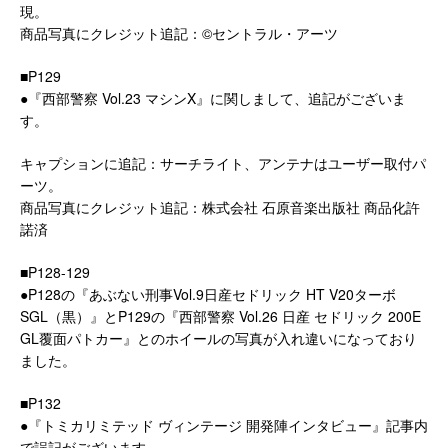
現。
商品写真にクレジット追記：©セントラル・アーツ
■P129
●『西部警察 Vol.23 マシンX』に関しまして、追記がございま
す。
キャプションに追記：サーチライト、アンテナはユーザー取付パ
ーツ。
商品写真にクレジット追記：株式会社 石原音楽出版社 商品化許
諾済
■P128-129
●P128の『あぶない刑事Vol.9日産セドリック HT V20ターボ
SGL（黒）』とP129の『西部警察 Vol.26 日産 セドリック 200E
GL覆面パトカー』とのホイールの写真が入れ違いになっており
ました。
■P132
●『トミカリミテッド ヴィンテージ 開発陣インタビュー』記事内
で誤記がございます。