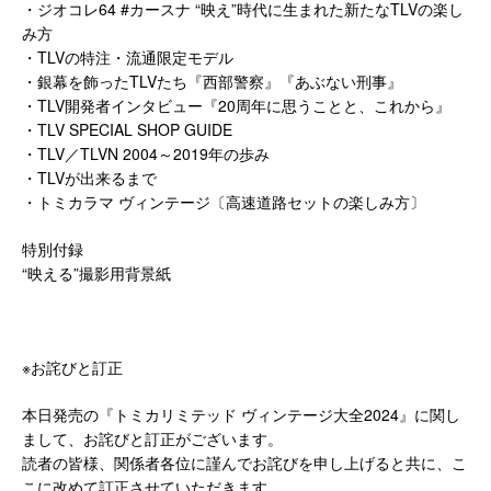
・ジオコレ64 #カースナ “映え”時代に生まれた新たなTLVの楽し
み方
・TLVの特注・流通限定モデル
・銀幕を飾ったTLVたち『西部警察』『あぶない刑事』
・TLV開発者インタビュー『20周年に思うことと、これから』
・TLV SPECIAL SHOP GUIDE
・TLV／TLVN 2004～2019年の歩み
・TLVが出来るまで
・トミカラマ ヴィンテージ〔高速道路セットの楽しみ方〕
特別付録
“映える”撮影用背景紙
※お詫びと訂正
本日発売の『トミカリミテッド ヴィンテージ大全2024』に関し
まして、お詫びと訂正がございます。
読者の皆様、関係者各位に謹んでお詫びを申し上げると共に、こ
こに改めて訂正させていただきます。