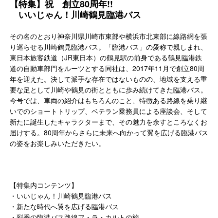
【特集】祝 創立80周年!!
いいじゃん！川崎鶴見臨港バス
その名のとおり神奈川県川崎市東部や横浜市北東部に線路網を張
り巡らせる川崎鶴見臨港バス。「臨港バス」の愛称で親しまれ、
東日本旅客鉄道（JR東日本）の鶴見駅の前身である鶴見臨港鉄
道の自動車部門をルーツとする同社は、2017年11月で創立80周
年を迎えた。決して派手な存在ではないものの、地域を支える重
要な足として川崎や鶴見の街とともに歩み続けてきた臨港バス。
今号では、車両の紹介はもちろんのこと、特徴ある路線を乗り継
いでのショートトリップ、ベテラン乗務員による座談会、そして
新たに誕生したキャラクターまで、その魅力を余すところなくお
届けする。80周年からさらに未来へ向かって翼を広げる臨港バス
の姿をお楽しみいただきたい。
【特集内コンテンツ】
・いいじゃん！川崎鶴見臨港バス
・新たな時代へ翼を広げる臨港バス
・彩香の臨港バス路線ア・ラ・カルトの旅