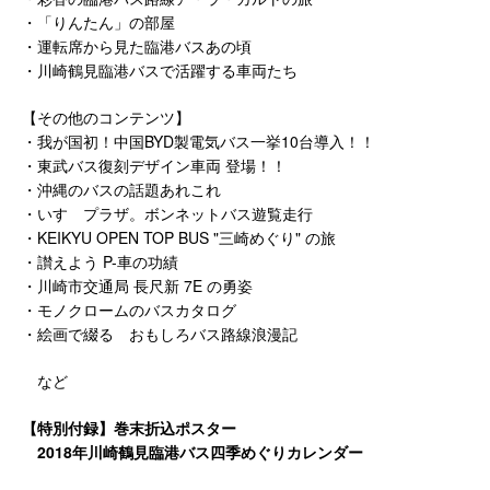
・「りんたん」の部屋
・運転席から見た臨港バスあの頃
・川崎鶴見臨港バスで活躍する車両たち
【その他のコンテンツ】
・我が国初！中国BYD製電気バス一挙10台導入！！
・東武バス復刻デザイン車両 登場！！
・沖縄のバスの話題あれこれ
・いすゞプラザ。ボンネットバス遊覧走行
・KEIKYU OPEN TOP BUS "三崎めぐり" の旅
・讃えよう P-車の功績
・川崎市交通局 長尺新 7E の勇姿
・モノクロームのバスカタログ
・絵画で綴る おもしろバス路線浪漫記
など
【特別付録】巻末折込ポスター
2018年川崎鶴見臨港バス四季めぐりカレンダー