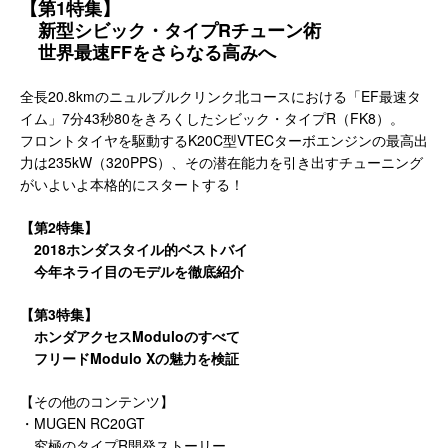
【第1特集】
新型シビック・タイプRチューン術
世界最速FFをさらなる高みへ
全長20.8kmのニュルブルクリンク北コースにおける「EF最速タ
イム」7分43秒80をきろくしたシビック・タイプR（FK8）。
フロントタイヤを駆動するK20C型VTECターボエンジンの最高出
力は235kW（320PPS）、その潜在能力を引き出すチューニング
がいよいよ本格的にスタートする！
【第2特集】
2018ホンダスタイル的ベストバイ
今年ネライ目のモデルを徹底紹介
【第3特集】
ホンダアクセスModuloのすべて
フリードModulo Xの魅力を検証
【その他のコンテンツ】
・MUGEN RC20GT
究極のタイプR開発ストーリー