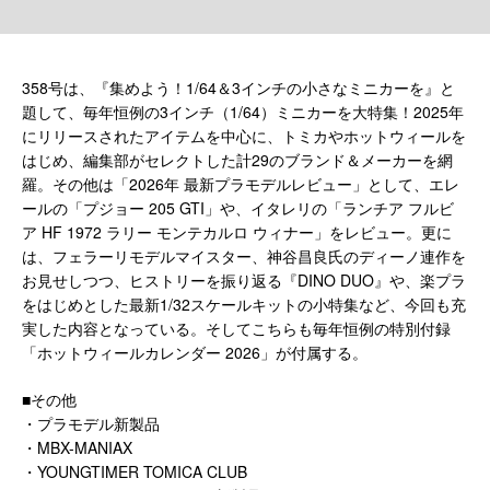
358号は、『集めよう！1/64＆3インチの小さなミニカーを』と
題して、毎年恒例の3インチ（1/64）ミニカーを大特集！2025年
にリリースされたアイテムを中心に、トミカやホットウィールを
はじめ、編集部がセレクトした計29のブランド＆メーカーを網
羅。その他は「2026年 最新プラモデルレビュー」として、エレ
ールの「プジョー 205 GTI」や、イタレリの「ランチア フルビ
ア HF 1972 ラリー モンテカルロ ウィナー」をレビュー。更に
は、フェラーリモデルマイスター、神谷昌良氏のディーノ連作を
お見せしつつ、ヒストリーを振り返る『DINO DUO』や、楽プラ
をはじめとした最新1/32スケールキットの小特集など、今回も充
実した内容となっている。そしてこちらも毎年恒例の特別付録
「ホットウィールカレンダー 2026」が付属する。
■その他
・プラモデル新製品
・MBX-MANIAX
・YOUNGTIMER TOMICA CLUB