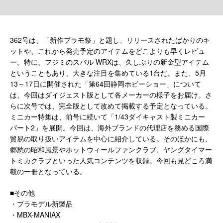
362号は、「新作プラモ祭」と題し、リリースされたばかりのキ
ットや、これから発売予定のアイテムをどこよりも早くレビュ
ー。特に、フジミのスバル WRXは、久しぶりの新金型アイテム
ということもあり、大きな注目を集めている1台だ。また、5月
13～17日に開催された「第64回静岡ホビーショー」について
は、今回はダイジェスト版として各メーカーの様子をお届け。さ
らに次号では、完全版として改めて掲載する予定となっている。
ミニカー特集は、前号に続いて「1/43ダイキャスト製ミニカー
パート2」を展開。今回は、海外ブランドの代理店を務める国際
貿易の取り扱いアイテムを中心に紹介している。そのほかにも、
郷愁の昭和風景やホットウィールファンクラブ、ヤングタイマー
トミカクラブといった人気コンテンツを収録。今回も見どころ満
載の一冊となっている。
■その他
・プラモデル新製品
・MBX-MANIAX