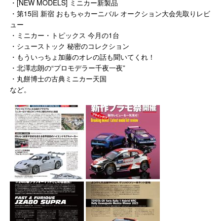
・[NEW MODELS] ミニカー新製品
・第15回 新宿 おもちゃカーニバル オークション大会先取りレビ
ュー
・ミニカー・トピックス 今月の1台
・シューストック 秘密のコレクション
・もういっちょ加藤のオレの話も聞いてくれ！
・北澤志朗の“プロモデラー千夜一夜”
・丸餅博士の古典ミニカー天国
など。