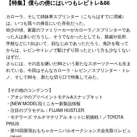
【特集】僕らの傍にはいつもレビトレ&86
カローラ、そして姉妹車スプリンター（こちらはすでに消滅）
は、いつも我々の身近にいた存在だった。
幼少の頃、家庭のファミリーカーがカローラ／スプリンターであ
った人は多いだろうし、そうでなかったとしても、親戚や近所、
学校などに1台はいて、顔なじみであっただろう。免許を取って
からは、レビンやトレノで駈けずり回ったという方も少なくない
はずだ。
さらには、その志を継いだ86という新たなスポーツクーペも生ま
れている。今回はそんなカローラ・レビン／スプリンター・トレ
ノ、そして86を、新たな切り口で特集してみた。
【その他のコンテンツ】
・アオシマのプリペイントモデル&スナップキット
・[NEW MODELS]ミニカー新製品情報
・注目のプラモデル：FUJIMI HUSTLER
・モデラーズ マルチマテリアル キットに初挑戦！／TOYOTA
PRIUS
・第10回新宿おもちゃカーニバルオークション大会先取りレビュ
ー[後編]