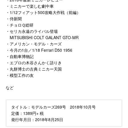
・ミニカーで楽しむ劇中車
・1/12フィアット500攻略大作戦（前編）
・侍新聞
・チョロＱ総研
・セリカ永遠のライバル登場
MITSUBISHI COLT GALANT GTO-MR
・アメリカン・モデル・カーズ
・今月の1台／1/18 Ferrari D50 1956
・自動車博物記
・エブロの木谷さんかく語りき
・丸餅博士の古典ミニカー天国
・模型工作の友
など
タイトル：
モデルカーズ269号 2018年10月号
定価：
1389円+ 税
発行年月日：
2018年8月25日