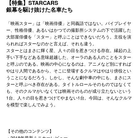
【特集】STARCARS
銀幕を駆け抜けた名車たち
「映画スター」は「映画俳優」と同義語ではない。バイプレイヤ
ー、性格俳優、あるいはかつての撮影所システムの下で活躍した
大部屋俳優を「スター」と呼ぶことはできないだろう。主役を演
られればスターなのかと言えば、それも違う。
スターとはまさに輝く星、人々の目を惹きつける存在。縁起の上
手い下手などある意味超越した、オーラのある人のことをスター
と呼ぶのである。映画の中心になるのは、アニメなど別にすれば
やはり人間であるから、そこに登場するクルマはやはり傍役とい
うことになるだろう。しかし、そんな劇中車の中にも、まさにス
ターと呼ぶべき存在がある。タイトルロールそのものではなくて
も、そのクルマがいなくては映画そのものが成り立たないという
1台、人々の目を惹きつけてやまない1台。今回は、そんなクルマ
を模型で楽しんでみよう。
【その他のコンテンツ】
・2018年最新ミニカーレビュー