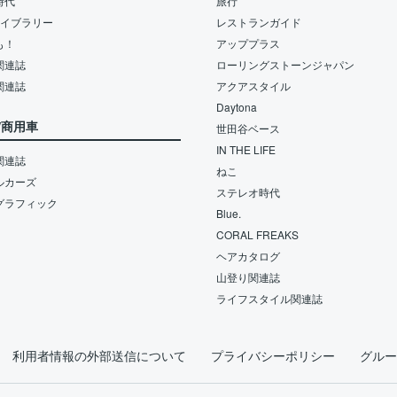
時代
旅行
ライブラリー
レストランガイド
も！
アッププラス
関連誌
ローリングストーンジャパン
関連誌
アクアスタイル
Daytona
/商用車
世田谷ベース
IN THE LIFE
関連誌
ねこ
ルカーズ
ステレオ時代
グラフィック
Blue.
CORAL FREAKS
ヘアカタログ
山登り関連誌
ライフスタイル関連誌
利用者情報の外部送信について
プライバシーポリシー
グルー