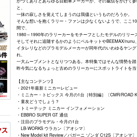
かつてありとあらゆる自動車メーカーが、その威信をかけて参
と、
一抹の寂しさを覚えてしまうのは我儘というものだろうか。
そんな想いを抱くラリー・ファンは少なくないようで、ここ1
間で、
1980～1990年のラリーカーをモチーフとしたモデルのリリ
そしてそれに追随するかのようにベルキットやBEEMAX/nunu
イタレリなどのプラモデルメーカーが同年代のいわゆるヤング
れ、
一大ムーブメントとなりつつある。本特集ではそんな情勢を踏
昨今気になるちょっと古めのラリーカーにスポットライトを当
【主なコンテンツ】
・2021年最新ミニカーレビュー
・ミニカー・トピックス 今月の1台［特別編］〔CMR/ROAD K
・童友どうでしょう？
・トミーテック ミニカー インフォメーション
・EBBRO SUPER GT 通信
・注目のプラモデル・今月の1台
LB-WORKS ウラカン〔アオシマ〕
・New Model kit Review／パガーニ ゾンダ C12S〔アオシマ〕