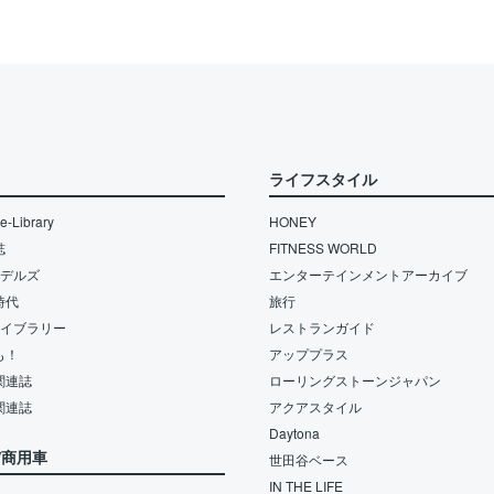
ライフスタイル
-Library
HONEY
誌
FITNESS WORLD
モデルズ
エンターテインメントアーカイブ
時代
旅行
ライブラリー
レストランガイド
も！
アッププラス
関連誌
ローリングストーンジャパン
関連誌
アクアスタイル
Daytona
/商用車
世田谷ベース
IN THE LIFE