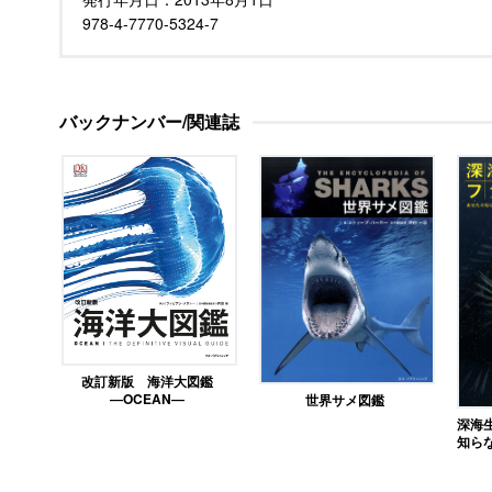
978-4-7770-5324-7
バックナンバー/関連誌
改訂新版 海洋大図鑑
―OCEAN―
世界サメ図鑑
深海
知ら