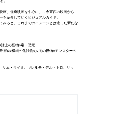
いる。
映画、怪奇映画を中心に、古今東西の映画から
ーを紹介していくビジュアルガイド。
てみると、これまでのイメージとは違った新たな
神話上の怪物○竜・恐竜
宙怪物○機械の化け物○人間の怪物○モンスターの
グ、サム・ライミ、ギレルモ・デル・トロ、リッ