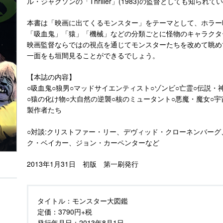
ル・ジャクソンの「Thriller」(1983)の監督としても知られて
本書は「映画に出てくるモンスター」をテーマとして、ホラー
「吸血鬼」「猿」「機械」などの分類ごとに怪物のキャラクタ
映画監督ならではの視点を通じてモンスターたちを改めて眺め
一面をも垣間見ることができるでしょう。
【本誌の内容】
○吸血鬼○狼男○マッドサイエンティスト○ゾンビ○亡霊○伝説・
○猿の化け物○大自然の逆襲○核のミュータント○悪魔・魔女○宇
製作者たち
○対談:クリストファー・リー、デヴィッド・クローネンバー
ク・ベイカー、ジョン・カーペンターなど
2013年1月31日 初版 第一刷発行
タイトル：
モンスター大図鑑
定価：
3790円+税
発行年月日：
2013年8月1日