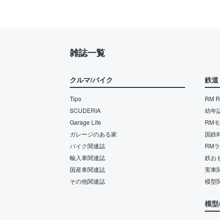
雑誌一覧
クルマ/バイク
鉄道
Tipo
RM Re
SCUDERIA
幼年
Garage Life
RM
ガレージのある家
国鉄
バイク関連誌
RM
輸入車関連誌
鉄お
国産車関連誌
実車
その他関連誌
模型
模型