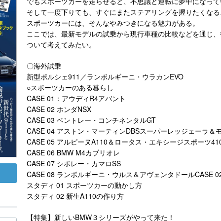
でもスポーツカーを走らせると、不思議と運転に夢中になって
そして一度下りても、すぐにまたステアリングを握りたくなる
スポーツカーには、そんなやみつきになる魅力がある。
ここでは、最新モデルの試乗から現行車種の比較などを通じ、
ついて考えてみたい。
〇海外試乗
新型ポルシェ911／ランボルギーニ・ウラカンEVO
○スポーツカーのある暮らし
CASE 01：アウディR4アバント
CASE 02 ホンダNSX
CASE 03 ベントレー・コンチネンタルGT
CASE 04 アストン・マーティンDBSスーパーレッジェーラ
CASE 05 アルピーヌA110＆ロータス・エキシージスポーツ41
CASE 06 BMW M4カブリオレ
CASE 07 シボレー・カマロSS
CASE 08 ランボルギーニ・ウルス＆アヴェンタドールCASE 
スタディ 01 スポーツカーの動かし方
スタディ 02 新生A110の作り方
【特集】新しいBMW３シリーズがやって来た！