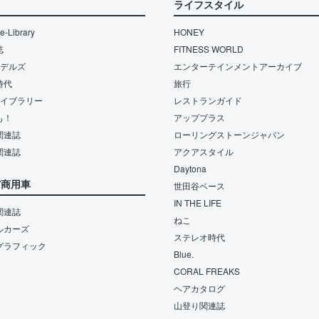
ライフスタイル
-Library
HONEY
誌
FITNESS WORLD
モデルズ
エンターテインメントアーカイブ
時代
旅行
ライブラリー
レストランガイド
も！
アッププラス
関連誌
ローリングストーンジャパン
関連誌
アクアスタイル
Daytona
/商用車
世田谷ベース
IN THE LIFE
関連誌
ねこ
ルカーズ
ステレオ時代
グラフィック
Blue.
CORAL FREAKS
ヘアカタログ
山登り関連誌