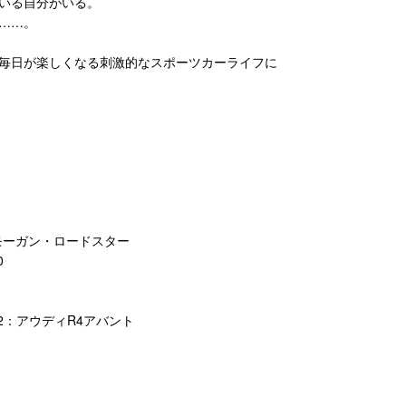
いる自分がいる。
……。
毎日が楽しくなる刺激的なスポーツカーライフに
＆モーガン・ロードスター
0
02：アウディR4アバント