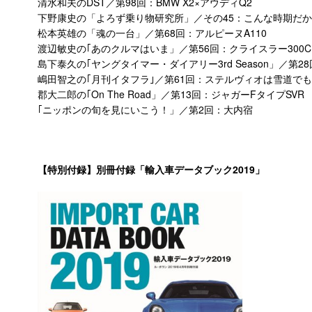
清水和夫のDST／第98回：BMW X2×アウディQ2
下野康史の「よろず乗り物研究所」／その45：こんな時期だ
松本英雄の「魂の一台」／第68回：アルピーヌA110
渡辺敏史の｢あのクルマはいま」／第56回：クライスラー300C
島下泰久の｢ヤングタイマー・ダイアリー3rd Season」／第
嶋田智之の｢月刊イタフラ｣／第61回：ステルヴィオは雪道で
郡大二郎の｢On The Road」／第13回：ジャガーFタイプSVR
｢ニッポンの旬を見にいこう！」／第2回：大内宿
【特別付録】別冊付録「輸入車データブック2019」