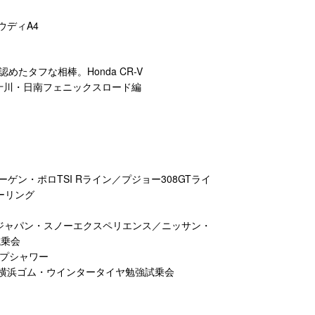
ウディA4
たタフな相棒。Honda CR-V
十川・日南フェニックスロード編
ゲン・ポロTSI Rライン／プジョー308GTライ
ーリング
ジャパン・スノーエクスペリエンス／ニッサン・
試乗会
ップシャワー
ーズ／横浜ゴム・ウインタータイヤ勉強試乗会