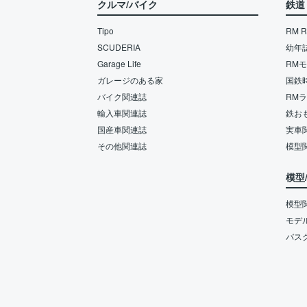
クルマ/バイク
鉄道
Tipo
RM Re
SCUDERIA
幼年
Garage Life
RM
ガレージのある家
国鉄
バイク関連誌
RM
輸入車関連誌
鉄お
国産車関連誌
実車
その他関連誌
模型
模型
模型
モデ
バス