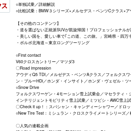
○単独試乗／詳細解説
○比較試乗：BMW３シリーズ×メルセデス・ベンツCクラス×ア
【その他のコンテンツ】
・道を選ばない正統派SUVが凱旋帰国！プロフェッショナルが認め
・美しい国を、愛しい車で｢この道、この旅。」宮崎県・四万
・ボルボ北海道～東京ロングツーリング
○First contact
V60クロスカントリー／マツダ3
〇Road impression
アウディQ5 TDI／メルゼデス・ベンツAクラス／フォルクスワー
ン・ブルーHDi／ホンダ・インサイト／ホンダ・ヴェゼル・ツ
○Snow Drive
フォルクスワーゲン・4モーション雪上試乗会／マセラティ・
インテリジェントモビリティ雪上試乗／ミツビシ・AWC雪上
〇Check it up！：スパシャン・キャンディーシャワー／ドロ
○New Tire Test：ミシュラン・クロスクライメートシリ
〇人気の連載企画