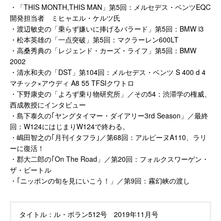
・「THIS MONTH,THIS MAN」第5回：メルセデス・ベンツEQC
開発担当者 ミヒャエル・ケルツ氏
・渡辺敏史の「乗らず嫌いに捧げるバラード」第5回：BMW i3
・松本英雄の「一点突破」第5回：マクラーレン600LT
・高桑秀典の「レジェンド・カーズ・ライフ」第5回：BMW
2002
・清水和夫の「DST」第104回：メルセデス・ベンツ S 400 d 4
マチック×アウディ A8 55 TFSIクワトロ
・下野康史の「よろず乗り物研究所」／その54：渋滞学の権威、
西成教授にインタビュー
・島下泰久の｢ヤングタイマー・ダイアリー3rd Season」／最終
回：W124にはじまりW124で終わる。
・嶋田智之の｢月刊イタフラ｣／第68回：アルピーヌA110、ラリ
ーに復活！
・郡大二郎の｢On The Road」／第20回：フォルクスワーゲン・
ザ・ビートル
・｢ニッポンの旬を見にいこう！」／第9回：霧幻峡の渡し
タイトル：
ル・ボラン512号 2019年11月号