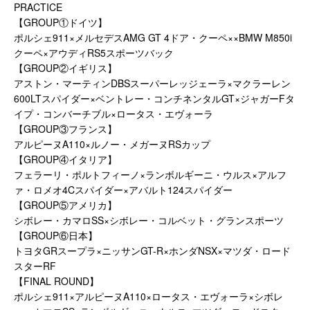
PRACTICE
【GROUP①ドイツ】
ポルシェ911×メルセデスAMG GT 4ドア・クーペ××BMW M850i
クーペ×アウディRS5スポーツバック
【GROUP②イギリス】
アストン・マーティンDBSスーパーレッジェーラ×マクラーレン
600LTスパイダー×ベントレー・コンチネンタルGT×ジャガーFタ
イプ・コンバーチブル×ロータス・エヴォーラ
【GROUP③フランス】
アルピーヌA110×ルノー・メガーヌRSカップ
【GROUP④イタリア】
フェラーリ・ポルトフィーノ×ランボルギーニ・ウルス×アルフ
ァ・ロメオ4Cスパイダー×アバルト124スパイダー
【GROUP⑤アメリカ】
シボレー・カマロSS×シボレー・コルベット・グランスポーツ
【GROUP⑥日本】
トヨタGRスープラ×ニッサンGT-R×ホンダNSX×マツダ・ロード
スターRF
【FINAL ROUND】
ポルシェ911×アルピーヌA110×ロータス・エヴォーラ×シボレ