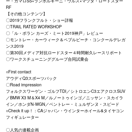
ー・カマロSS×ランボルギーニ・ウルス×マツダ・ロードスター
RF
【その他コンテンツ】
〇2019フランクフルト・ショー詳報
〇TRAIL RATED WORKSHOP
〇「ル・ボラン カーズ・ミート2019神戸」レビュー
〇モントレー・カーウィーク＆ペブルビーチ・コンクールデレガ
ンス2019
〇第30回メディア対抗ロードスター４時間耐久レースリポート
〇ワークスチューニンググループ合同試乗会
○First contact
アウディQ3スポーツバック
〇Road impression
フォルクスワーゲン・ゴルフTDI／シトロエンC3エアクロスSUV
／BMW X3 M＆X4 M／ルノートゥインゴ／ニッサン・スカイラ
イン／ホンダN-WGN／ベントレー・ミュルザンヌ・スピード
○Check it up！：CAジャパン・ウインターホイール&タイヤコン
フィギュレーター
〇人気の連載企画