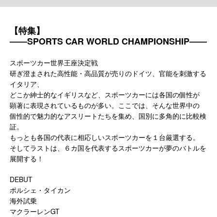
【特集】
――SPORTS CAR WORLD CHAMPIONSHIP――
スポーツカー世界王座決定戦
研ぎ澄まされた高性能・高品質が売りのドイツ、官能を刺激する
イタリア、
どこか紳士的なイギリスなど、スポーツカーには各国の個性が
顕著に表現されているものが多い。ここでは、そんな世界中の
個性的で魅力的なアスリートたちを集め、国別に多角的に比較検
証。
もっとも各国の代表に相応しいスポーツカーを１台厳選する。
そしてラストは、６カ国を代表するスポーツカーが夢のバトルを
展開する！
DEBUT
ポルシェ・タイカン
海外試乗
マクラーレンGT