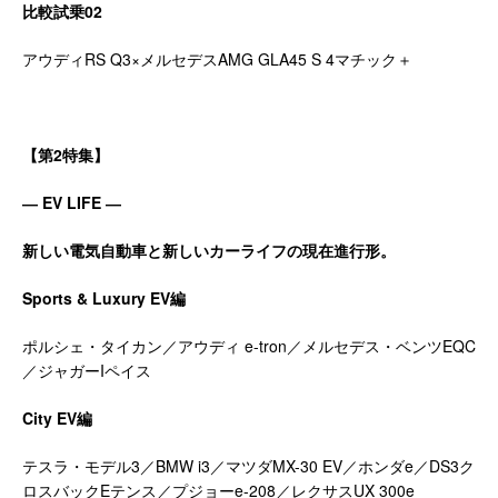
比較試乗
02
アウディRS Q3×メルセデスAMG GLA45 S 4マチック＋
【第
2
特集】
―
EV LIFE ―
新しい電気自動車と新しいカーライフの現在進行形。
Sports & Luxury EV
編
ポルシェ・タイカン／アウディ e-tron／メルセデス・ベンツEQC
／ジャガーIペイス
City EV
編
テスラ・モデル3／BMW i3／マツダMX-30 EV／ホンダe／DS3ク
ロスバックEテンス／プジョーe-208／レクサスUX 300e