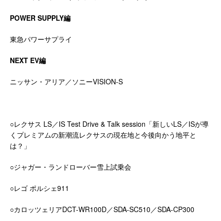
POWER SUPPLY
編
東急パワーサプライ
NEXT EV
編
ニッサン・アリア／ソニーVISION-S
○レクサス LS／IS Test Drive & Talk session「新しいLS／ISが導
くプレミアムの新潮流レクサスの現在地と今後向かう地平と
は？」
○ジャガー・ランドローバー雪上試乗会
○レゴ ポルシェ911
○カロッツェリアDCT-WR100D／SDA-SC510／SDA-CP300