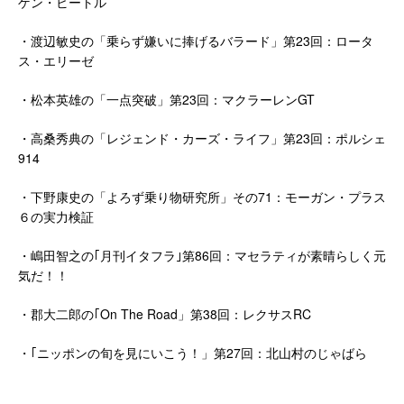
ゲン・ビートル
・渡辺敏史の「乗らず嫌いに捧げるバラード」第23回：ロータ
ス・エリーゼ
・松本英雄の「一点突破」第23回：マクラーレンGT
・高桑秀典の「レジェンド・カーズ・ライフ」第23回：ポルシェ
914
・下野康史の「よろず乗り物研究所」その71：モーガン・プラス
６の実力検証
・嶋田智之の｢月刊イタフラ｣第86回：マセラティが素晴らしく元
気だ！！
・郡大二郎の｢On The Road」第38回：レクサスRC
・｢ニッポンの旬を見にいこう！」第27回：北山村のじゃばら