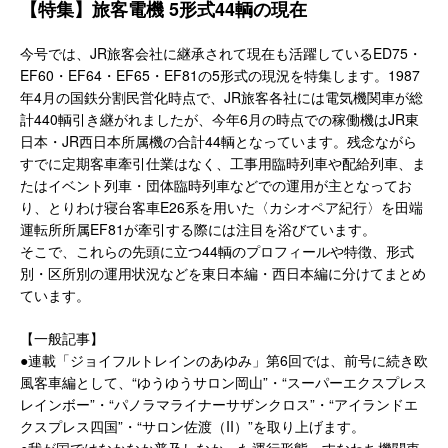
【特集】旅客電機 5形式44輌の現在
今号では、JR旅客会社に継承されて現在も活躍しているED75・
EF60・EF64・EF65・EF81の5形式の現況を特集します。1987
年4月の国鉄分割民営化時点で、JR旅客各社には電気機関車が総
計440輌引き継がれましたが、今年6月の時点での稼働機はJR東
日本・JR西日本所属機の合計44輌となっています。残念ながら
すでに定期客車牽引仕業はなく、工事用臨時列車や配給列車、ま
たはイベント列車・団体臨時列車などでの運用が主となってお
り、とりわけ寝台客車E26系を用いた〈カシオペア紀行〉を田端
運転所所属EF81が牽引する際には注目を浴びています。
そこで、これらの先頭に立つ44輌のプロフィールや特徴、形式
別・区所別の運用状況などを東日本編・西日本編に分けてまとめ
ています。
【一般記事】
●連載「ジョイフルトレインのあゆみ」第6回では、前号に続き欧
風客車編として、“ゆうゆうサロン岡山”・“スーパーエクスプレス
レインボー”・“パノラマライナーサザンクロス”・“アイランドエ
クスプレス四国”・“サロン佐渡（II）”を取り上げます。