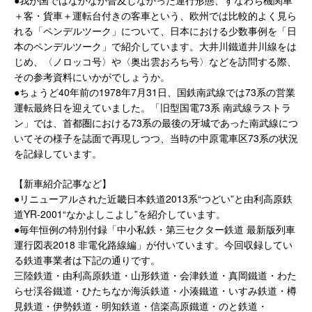
●我が国ではなかなか普及しなかった運行形態、すなわち機関車
＋客・貨車＋運転台付きの客車という、欧州では比較的よく見ら
れる「ペンデルツーク」について、日本における少数事例を「日
本のペンデルツーク」で紹介しています。大井川鐵道井川線をは
じめ、〈ノロッコ号〉や〈奥出雲おろち号〉などを訪問する際、
その参考資料にいかがでしょうか。
●ちょうど40年前の1978年7月31日、国鉄南武線では73系の営業
運転最終日を迎えていました。「旧型国電73系 南武線ラストラ
ン」では、首都圏における73系の最後の牙城であった南武線につ
いてその様子を誌面で再現しつつ、当時の中原電車区73系の状況
を記録しています。
【新車紹介記事など】
●リニューアルされた近畿日本鉄道2013系“つどい”と由利高原鉄
道YR-2001“なかよしこよし”を紹介しています。
●毎年恒例の特別付録「中小私鉄・第三セクター鉄道 最新版列車
運行図表2018 非電化路線編」が付いています。今回収録してい
る鉄道事業者は下記の通りです。
三陸鉄道・由利高原鉄道・山形鉄道・会津鉄道・真岡鐵道・わた
らせ渓谷鐵道・ひたちなか海浜鉄道・小湊鐵道・いすみ鉄道・樽
見鉄道・伊勢鉄道・明知鉄道・信楽高原鐵道・のと鉄道・