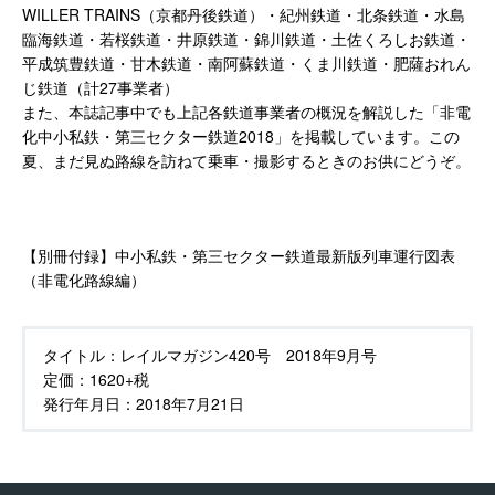
WILLER TRAINS（京都丹後鉄道）・紀州鉄道・北条鉄道・水島
臨海鉄道・若桜鉄道・井原鉄道・錦川鉄道・土佐くろしお鉄道・
平成筑豊鉄道・甘木鉄道・南阿蘇鉄道・くま川鉄道・肥薩おれん
じ鉄道（計27事業者）
また、本誌記事中でも上記各鉄道事業者の概況を解説した「非電
化中小私鉄・第三セクター鉄道2018」を掲載しています。この
夏、まだ見ぬ路線を訪ねて乗車・撮影するときのお供にどうぞ。
【別冊付録】中小私鉄・第三セクター鉄道最新版列車運行図表
（非電化路線編）
タイトル：
レイルマガジン420号 2018年9月号
定価：
1620+税
発行年月日：
2018年7月21日