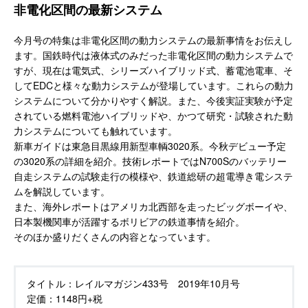
非電化区間の最新システム
今月号の特集は非電化区間の動力システムの最新事情をお伝えし
ます。国鉄時代は液体式のみだった非電化区間の動力システムで
すが、現在は電気式、シリーズハイブリッド式、蓄電池電車、そ
してEDCと様々な動力システムが登場しています。これらの動力
システムについて分かりやすく解説。また、今後実証実験が予定
されている燃料電池ハイブリッドや、かつて研究・試験された動
力システムについても触れています。
新車ガイドは東急目黒線用新型車輌3020系。今秋デビュー予定
の3020系の詳細を紹介。技術レポートではN700Sのバッテリー
自走システムの試験走行の模様や、鉄道総研の超電導き電システ
ムを解説しています。
また、海外レポートはアメリカ北西部を走ったビッグボーイや、
日本製機関車が活躍するボリビアの鉄道事情を紹介。
そのほか盛りだくさんの内容となっています。
タイトル：
レイルマガジン433号 2019年10月号
定価：
1148円+税