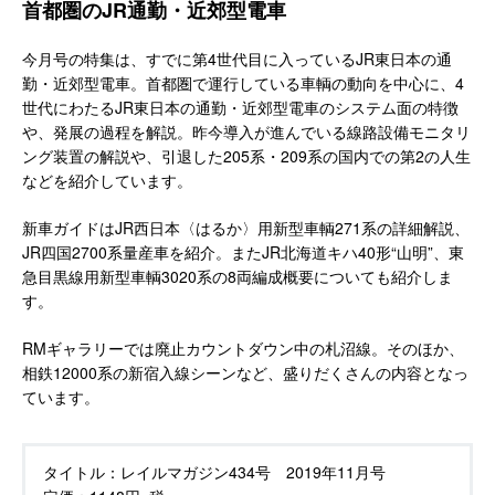
首都圏のJR通勤・近郊型電車
今月号の特集は、すでに第4世代目に入っているJR東日本の通
勤・近郊型電車。首都圏で運行している車輌の動向を中心に、4
世代にわたるJR東日本の通勤・近郊型電車のシステム面の特徴
や、発展の過程を解説。昨今導入が進んでいる線路設備モニタリ
ング装置の解説や、引退した205系・209系の国内での第2の人生
などを紹介しています。
新車ガイドはJR西日本〈はるか〉用新型車輌271系の詳細解説、
JR四国2700系量産車を紹介。またJR北海道キハ40形“山明”、東
急目黒線用新型車輌3020系の8両編成概要についても紹介しま
す。
RMギャラリーでは廃止カウントダウン中の札沼線。そのほか、
相鉄12000系の新宿入線シーンなど、盛りだくさんの内容となっ
ています。
タイトル：
レイルマガジン434号 2019年11月号