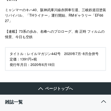
ミャンマーのキハ40、阪神武庫川線赤胴車引退、三岐鉄道旧塗装
リバイバル、「THライナー」運行開始、RMギャラリー「EF66
27」
【連載】73系の歩み、名峰へのプロローグ、南 正時 フィルムの
情景、今日も空鉄
タイトル：
レイルマガジン442号 2020年7月･8月合併号
定価：
1391円+税
発行年月日：
2020年6月19日
ページトップへ
雑誌一覧