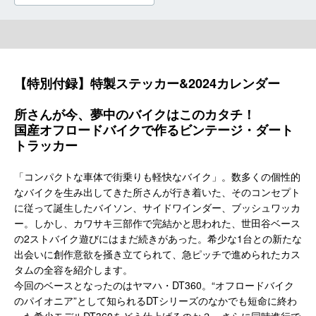
【特別付録】特製ステッカー&2024カレンダー
所さんが今、夢中のバイクはこのカタチ！
国産オフロードバイクで作るビンテージ・ダート
トラッカー
「コンパクトな車体で街乗りも軽快なバイク」。数多くの個性的
なバイクを生み出してきた所さんが行き着いた、そのコンセプト
に従って誕生したバイソン、サイドワインダー、ブッシュワッカ
ー。しかし、カワサキ三部作で完結かと思われた、世田谷ベース
の2ストバイク遊びにはまだ続きがあった。希少な1台との新たな
出会いに創作意欲を掻き立てられて、急ピッチで進められたカス
タムの全容を紹介します。
今回のベースとなったのはヤマハ・DT360。“オフロードバイク
のパイオニア”として知られるDTシリーズのなかでも短命に終わ
った希少モデルDT360をどう仕上げるのか？ さらに同時進行で