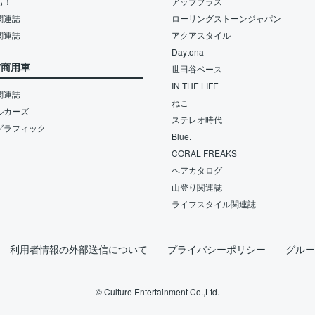
も！
アッププラス
関連誌
ローリングストーンジャパン
関連誌
アクアスタイル
Daytona
/商用車
世田谷ベース
IN THE LIFE
関連誌
ねこ
ルカーズ
ステレオ時代
グラフィック
Blue.
CORAL FREAKS
ヘアカタログ
山登り関連誌
ライフスタイル関連誌
利用者情報の外部送信について
プライバシーポリシー
グルー
© Culture Entertainment Co.,Ltd.