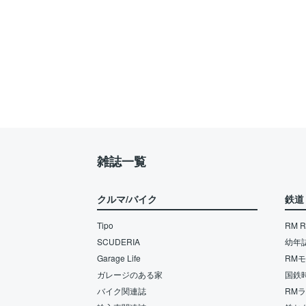
雑誌一覧
クルマ/バイク
鉄道
Tipo
RM Re
SCUDERIA
幼年
Garage Life
RM
ガレージのある家
国鉄
バイク関連誌
RM