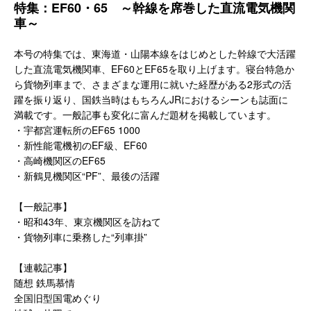
特集：EF60・65 ～幹線を席巻した直流電気機関
車～
本号の特集では、東海道・山陽本線をはじめとした幹線で大活躍
した直流電気機関車、EF60とEF65を取り上げます。寝台特急か
ら貨物列車まで、さまざまな運用に就いた経歴がある2形式の活
躍を振り返り、国鉄当時はもちろんJRにおけるシーンも誌面に
満載です。一般記事も変化に富んだ題材を掲載しています。
・宇都宮運転所のEF65 1000
・新性能電機初のEF級、EF60
・高崎機関区のEF65
・新鶴見機関区“PF”、最後の活躍
【一般記事】
・昭和43年、東京機関区を訪ねて
・貨物列車に乗務した“列車掛”
【連載記事】
随想 鉄馬慕情
全国旧型国電めぐり