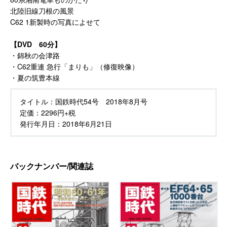
北陸旧線刀根の風景
C62 1新製時の写真によせて
【DVD 60分】
・錦秋の会津路
・C62重連 急行「まりも」（修復映像）
・夏の筑豊本線
タイトル：
国鉄時代54号 2018年8月号
定価：
2296円+税
発行年月日：
2018年6月21日
バックナンバー/関連誌