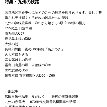
特集：九州の鉄路
蒸気機関車を中心に昭和の九州の鉄道を振り返ります。
美しく整
備され光り輝くくろがねの駿馬たちの記録。
九州の幹線旅客機 C51から始まる6形式253輌の概史
C55の里 日豊本線
南九州のC57
鹿児島本線のD52
大畑の朝
長崎幻想曲 夜のC60特急「あかつき」
久大本線を巡る
宗太郎越えの汽笛
霧島山山麓の煙 吉都線のC55
志布志線のC58
筑豊本線 直方機関区のD50・D60
一般記事
広田尚敬作品集「夏がゆく」 最後の蒸気機関車
九州の赤電機 1970年代交流電気機関車の活躍
80系湘南電車ものがたり