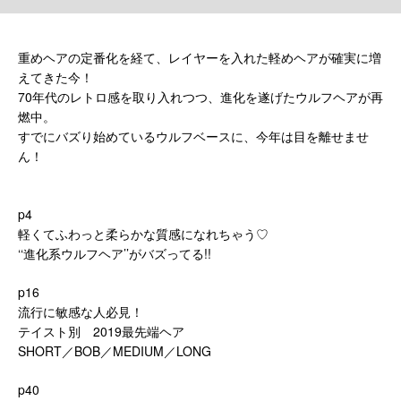
重めヘアの定番化を経て、レイヤーを入れた軽めヘアが確実に増
えてきた今！
70年代のレトロ感を取り入れつつ、進化を遂げたウルフヘアが再
燃中。
すでにバズり始めているウルフベースに、今年は目を離せませ
ん！
p4
軽くてふわっと柔らかな質感になれちゃう♡
‘‘進化系ウルフヘア’’がバズってる!!
p16
流行に敏感な人必見！
テイスト別 2019最先端ヘア
SHORT／BOB／MEDIUM／LONG
p40