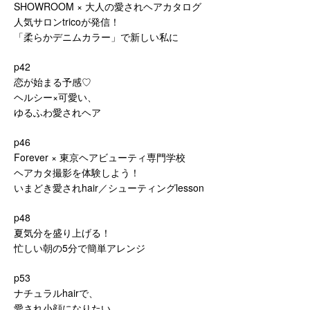
SHOWROOM × 大人の愛されヘアカタログ
人気サロンtricoが発信！
「柔らかデニムカラー」で新しい私に
p42
恋が始まる予感♡
ヘルシー×可愛い、
ゆるふわ愛されヘア
p46
Forever × 東京ヘアビューティ専門学校
ヘアカタ撮影を体験しよう！
いまどき愛されhair／シューティングlesson
p48
夏気分を盛り上げる！
忙しい朝の5分で簡単アレンジ
p53
ナチュラルhairで、
愛され小顔になりたい