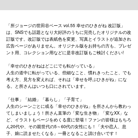
「所ジョージの世田谷ベース vol.55 幸せのひきがね 改訂版」
は、SNSでも話題となり大好評のうちに完売したオリジナルの改
訂版です。改訂版では表紙色を変更、写真とイラストが追加され
広告ページがありません。オリジナル版をお持ちの方も、プレゼ
ント用、コレクション用などに是非改訂版もご検討ください!
「幸せのひきがねはどこにでも転がっている」
人生の道中に転がっている、些細なこと、慣れきったこと、でも
考え方、見方を変えれば、それは「幸せを呼ぶひきがね」にな
る。と所さんはいつも口にされています。
「仕事」「結婚」「暮らし」「子育て」
人生のシーンごとに或る「幸せのひきがね」を所さんから教わっ
てしまいましょう！所さん直筆の「変な生き物」「変なXX」な
ど、イラストもページをめくる度に登場！ファンの皆様はもちろ
ん20代や、その親世代の5～60代の女性にも！「夫や恋人、息
子、娘に読ませたくなる」一冊となること請け合いです！