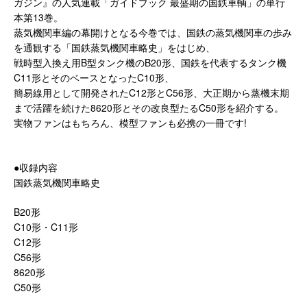
ガジン』の人気連載「ガイドブック 最盛期の国鉄車輌」の単行
本第13巻。
蒸気機関車編の幕開けとなる今巻では、国鉄の蒸気機関車の歩み
を通観する「国鉄蒸気機関車略史」をはじめ、
戦時型入換え用B型タンク機のB20形、国鉄を代表するタンク機
C11形とそのベースとなったC10形、
簡易線用として開発されたC12形とC56形、大正期から蒸機末期
まで活躍を続けた8620形とその改良型たるC50形を紹介する。
実物ファンはもちろん、模型ファンも必携の一冊です!
●収録内容
国鉄蒸気機関車略史
B20形
C10形・C11形
C12形
C56形
8620形
C50形