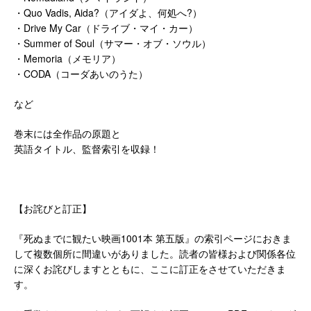
・Quo Vadis, Aida?（アイダよ、何処へ?）
・Drive My Car（ドライブ・マイ・カー）
・Summer of Soul（サマー・オブ・ソウル）
・Memoria（メモリア）
・CODA（コーダあいのうた）
など
巻末には全作品の原題と
英語タイトル、監督索引を収録！
【お詫びと訂正】
『
死ぬまでに観たい映画
1001
本 第五版
』
の索引ページにおきま
して
複
数個所に間違い
がありました。
読者の皆様および関係各位
に深くお詫びしますとともに
、ここに訂正をさせて
いただきま
す。