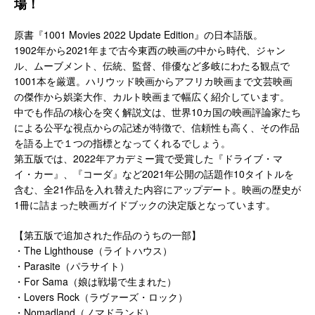
場！
原書『1001 Movies 2022 Update Edition』の日本語版。
1902年から2021年まで古今東西の映画の中から時代、ジャン
ル、ムーブメント、伝統、監督、俳優など多岐にわたる観点で
1001本を厳選。ハリウッド映画からアフリカ映画まで文芸映画
の傑作から娯楽大作、カルト映画まで幅広く紹介しています。
中でも作品の核心を突く解説文は、世界10カ国の映画評論家たち
による公平な視点からの記述が特徴で、信頼性も高く、その作品
を語る上で１つの指標となってくれるでしょう。
第五版では、2022年アカデミー賞で受賞した『ドライブ・マ
イ・カー』、『コーダ』など2021年公開の話題作10タイトルを
含む、全21作品を入れ替えた内容にアップデート。映画の歴史が
1冊に詰まった映画ガイドブックの決定版となっています。
【第五版で追加された作品のうちの一部】
・The Lighthouse（ライトハウス）
・Parasite（パラサイト）
・For Sama（娘は戦場で生まれた）
・Lovers Rock（ラヴァーズ・ロック）
・Nomadland（ノマドランド）