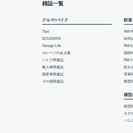
雑誌一覧
クルマ/バイク
鉄道
Tipo
RM Re
SCUDERIA
幼年
Garage Life
RM
ガレージのある家
国鉄
バイク関連誌
RM
輸入車関連誌
鉄お
国産車関連誌
実車
その他関連誌
模型
模型
模型
モデ
バス