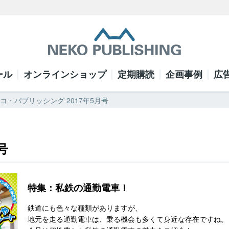
ール
オンラインショップ
定期購読
企画事例
広
 ネコ・パブリッシング 2017年5月号
号
特集：私鉄の通勤電車！
鉄道にも色々な種類がありますが、
地元を走る通勤電車は、乗る機会も多くて身近な存在ですね。