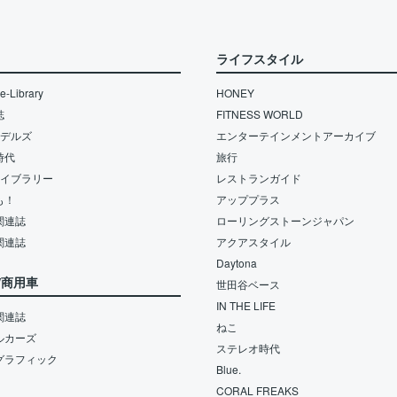
ライフスタイル
-Library
HONEY
誌
FITNESS WORLD
モデルズ
エンターテインメントアーカイブ
時代
旅行
ライブラリー
レストランガイド
も！
アッププラス
関連誌
ローリングストーンジャパン
関連誌
アクアスタイル
Daytona
/商用車
世田谷ベース
IN THE LIFE
関連誌
ねこ
ルカーズ
ステレオ時代
グラフィック
Blue.
CORAL FREAKS