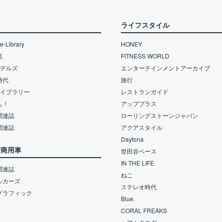
ライフスタイル
-Library
HONEY
誌
FITNESS WORLD
モデルズ
エンターテインメントアーカイブ
時代
旅行
ライブラリー
レストランガイド
も！
アッププラス
関連誌
ローリングストーンジャパン
関連誌
アクアスタイル
Daytona
/商用車
世田谷ベース
IN THE LIFE
関連誌
ねこ
ルカーズ
ステレオ時代
グラフィック
Blue.
CORAL FREAKS