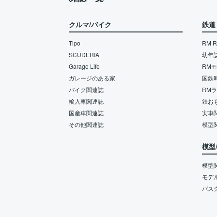
クルマ/バイク
鉄道
Tipo
RM Re
SCUDERIA
幼年
Garage Life
RM
ガレージのある家
国鉄
バイク関連誌
RM
輸入車関連誌
鉄お
国産車関連誌
実車
その他関連誌
模型
模型
模型
モデ
バス