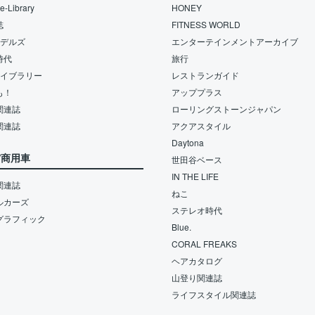
-Library
HONEY
誌
FITNESS WORLD
モデルズ
エンターテインメントアーカイブ
時代
旅行
ライブラリー
レストランガイド
も！
アッププラス
関連誌
ローリングストーンジャパン
関連誌
アクアスタイル
Daytona
/商用車
世田谷ベース
IN THE LIFE
関連誌
ねこ
ルカーズ
ステレオ時代
グラフィック
Blue.
CORAL FREAKS
ヘアカタログ
山登り関連誌
ライフスタイル関連誌