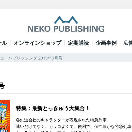
ール
オンラインショップ
定期購読
企画事例
広
 ネコ・パブリッシング 2019年9月号
号
特集：最新とっきゅう大集合！
各鉄道会社のキャラクターが表現された特急列車。
速いだけでなく、カッコよくて、便利で、個性豊かな特急列車