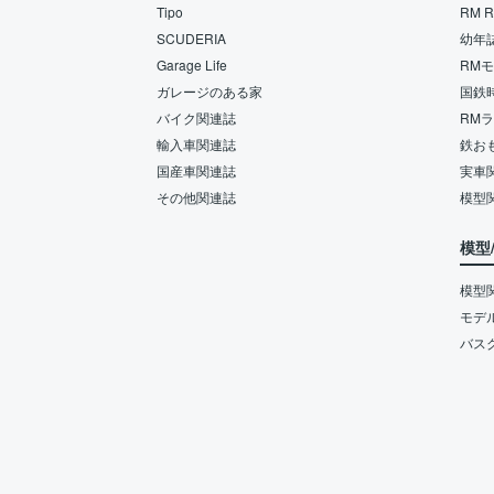
Tipo
RM Re
SCUDERIA
幼年
Garage Life
RM
ガレージのある家
国鉄
バイク関連誌
RM
輸入車関連誌
鉄お
国産車関連誌
実車
その他関連誌
模型
模型
模型
モデ
バス