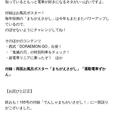
知っているともっと電車が好きになるネタがいっぱいですよ。
付録はお風呂ポスター！
毎年恒例の「まちがえさがし」は今年もまたまたパワーアップし
ているので、
のぼせないようにチャレンジしてね！
そのほかのコンテンツ
・西武「DORAEMON-GO」出発！
・「鬼滅の刃」の特別列車をチェック！
・超電導リニアに乗ったぞ！ ほか
付録：両面お風呂ポスター「まちがえさがし」「通勤電車ずか
ん」
【お詫びと訂正】
鉄おも！155号の付録「でんしゃまちがいさがし！」に一部誤り
がございました。