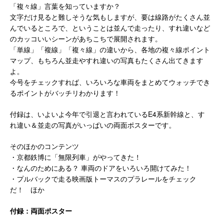
「複々線」言葉を知っていますか？
文字だけ見ると難しそうな気もしますが、要は線路がたくさん並
んでいるところで、ということは並んで走ったり、すれ違いなど
のカッコいいシーンがあちこちで展開されます。
「単線」「複線」「複々線」の違いから、各地の複々線ポイント
マップ、もちろん並走やすれ違いの写真もたくさん出てきます
よ。
今号をチェックすれば、いろいろな車両をまとめてウォッチでき
るポイントがバッチリわかります！
付録は、いよいよ今年で引退と言われているE4系新幹線と、す
れ違い＆並走の写真がいっぱいの両面ポスターです。
そのほかのコンテンツ
・京都鉄博に「無限列車」がやってきた！
・なんのためにある？ 車両のドアをいろいろ開けてみた！
・プルバックで走る映画版トーマスのプラレールをチェック
だ！ ほか
付録：両面ポスター