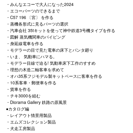
・みんなエコーで大人になった2024
・エコーパーツのできるまで
・C57 196 〔宮〕 を作る
・蒸機各形式に見るパーツの選択
・汽車会社 35tキットを使って神中鉄道3号機タイプを作る
・図解 蒸気機関車のパイピング
・身延線電車を作る
・モデラーの目で見た電車の床下とパンタ廻り
・いま、 気動車にハマる。
・モデラー目線で迫る! 気動車床下工作のすすめ
・理想の木造二軸客車を求めて
・オハ35系フジモデル製キットベースに客車を作る
・10系客車・郵便車を作る
・貨車を作る
・チキ3000を組む
・Diorama Gallery 鉄路の原風景
●カタログ編
・レイアウト情景用製品
・エムズコレクション製品
・犬走工房製品