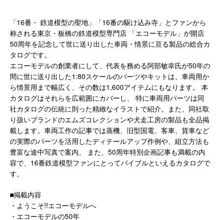
「16番・ 鉄道模型の聖地」「16番の駆け込み寺」とファンから
称される東京・板橋の鉄道模型専門店 「エコーモデル」が開店
50周年を記念して世に送り出した車両・情景に亘る製品の総合カ
タログです。
エコーモデルの創業者にして、代表を務める阿部敏幸氏が50年の
間に世に送り出した1:80スケールのパーツやキットは、車両用か
ら情景用まで幅広く、その数は1,600アイテムにもなります。 本
カタログはそれらを広範囲にカバーし、 特に車両用パーツは同
社カタログの伝統に則った精緻なイラストで紹介。また、同社取
り扱いブランドのエムズコレクションや犬走工房の製品も全品掲
載します。車両工作の記事では蒸機、旧型国電、客車、貨車など
の実際のパーツを活用したディテールアップ作例や、組立方法も
豊富な途中写真で案内。 また、50周年特別企画記事も満載の内
容で、16番鉄道模型ファンにとってバイブルといえるカタログで
す。
■掲載内容
・ようこそ!!エコーモデルへ
・エコーモデルの50年