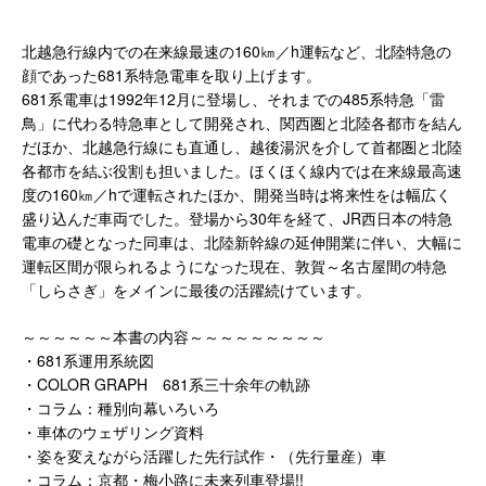
北越急行線内での在来線最速の160㎞／h運転など、北陸特急の
顔であった681系特急電車を取り上げます。
681系電車は1992年12月に登場し、それまでの485系特急「雷
鳥」に代わる特急車として開発され、関西圏と北陸各都市を結ん
だほか、北越急行線にも直通し、越後湯沢を介して首都圏と北陸
各都市を結ぶ役割も担いました。ほくほく線内では在来線最高速
度の160㎞／hで運転されたほか、開発当時は将来性をは幅広く
盛り込んだ車両でした。登場から30年を経て、JR西日本の特急
電車の礎となった同車は、北陸新幹線の延伸開業に伴い、大幅に
運転区間が限られるようになった現在、敦賀～名古屋間の特急
「しらさぎ」をメインに最後の活躍続けています。
～～～～～～本書の内容～～～～～～～～～
・681系運用系統図
・COLOR GRAPH 681系三十余年の軌跡
・コラム：種別向幕いろいろ
・車体のウェザリング資料
・姿を変えながら活躍した先行試作・（先行量産）車
・コラム：京都・梅小路に未来列車登場!!