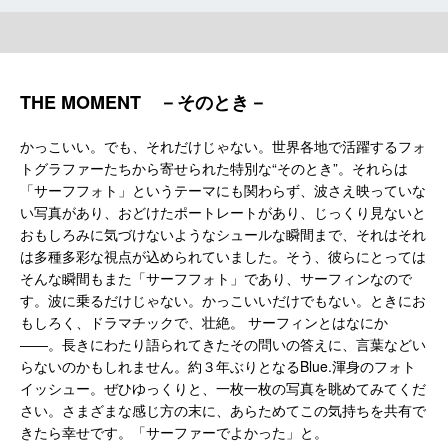
THE MOMENT －そのとき－
かっこいい。でも、それだけじゃない。世界各地で活躍するフォ
トグラファーたちから寄せられた特別な“そのとき”。それらは
「サーフフォト」というテーマにも関わらず、波さえ映っていな
い写真があり、おどけたポートレートがあり、じっくり見ないと
おもしろみに気づけないようなシュールな瞬間まで、それはそれ
は多種多彩な視点が込められていました。そう、彼らにとっては
そんな瞬間もまた「サーフフォト」であり、サーフィンなので
す。波に乗るだけじゃない。かっこいいだけでもない。ときにお
もしろく、ドラマチックで、壮絶。 サーフィンとはなにか
――。長きにわたり語られてきたその問いの答えに、言葉などい
らないのかもしれません。約３年ぶりとなるBlue.渾身のフォト
イッシュー。ぜひゆっくりと、一枚一枚の写真を眺めてみてくだ
さい。さまざまな感じ方の末に、あらためてこの気持ちを共有で
きたら幸せです。「サーファーでよかった」と。