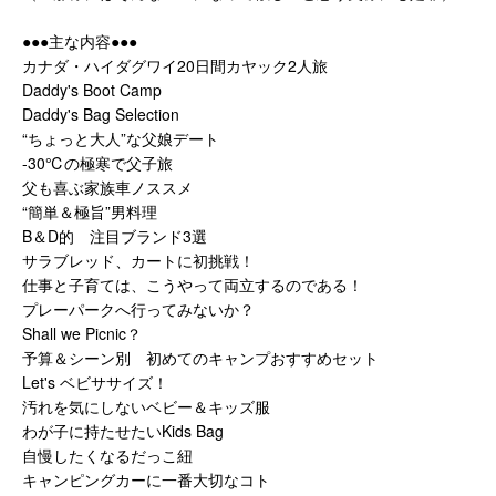
●●●主な内容●●●
カナダ・ハイダグワイ20日間カヤック2人旅
Daddy's Boot Camp
Daddy's Bag Selection
“ちょっと大人”な父娘デート
-30℃の極寒で父子旅
父も喜ぶ家族車ノススメ
“簡単＆極旨”男料理
B＆D的 注目ブランド3選
サラブレッド、カートに初挑戦！
仕事と子育ては、こうやって両立するのである！
プレーパークへ行ってみないか？
Shall we Picnic？
予算＆シーン別 初めてのキャンプおすすめセット
Let's ベビササイズ！
汚れを気にしないベビー＆キッズ服
わが子に持たせたいKids Bag
自慢したくなるだっこ紐
キャンピングカーに一番大切なコト