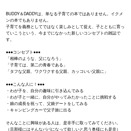
BUDDY＆DADDYは、単なる子育ての本ではありません。イクメ
ンの本でもありません。
子育てを義務としてではなく楽しみとして捉え、子とともに育っ
ていこうという、今までになかった新しいコンセプトの雑誌で
す。
●●●コンセプト●●●
「相棒のような、父になろう」
「子育ては、第二の青春である」
「タフな父親、ワクワクする父親、カッコいい父親に」
●●●こんな人に！●●●
・わが子を、自分の趣味に引き込んでみる
・わが子と一緒に、自分がやってみたかったことに挑戦する
・娘の成長を祝って、父娘デートをしてみる
・キャンピングカーで父子旅に出る
そんなことに興味がある人は、是非手に取ってみてください。
（旦那様にはそんなパパになって欲しいと思う奥様にも是非）