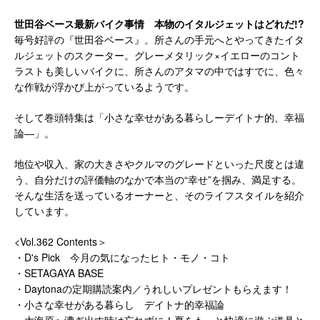
世田谷ベース最新バイク事情 本物のイタルジェットはどれだ!?
毎号好評の『世田谷ベース』。所さんの手元へとやってきたイタ
ルジェットのスクーター。グレーメタリック×イエローのコント
ラストも美しいバイクに、所さんのアタマの中ではすでに、色々
な作戦が浮かび上がっているようです。
そして巻頭特集は「小さな幸せがある暮らしーデイトナ的、幸福
論―」。
地位や収入、家の大きさやクルマのグレードといった尺度とは違
う、自分だけの評価軸のなかで本当の“幸せ”を掴み、満足する。
そんな生活を送っているオーナーと、そのライフスタイルを紹介
しています。
<Vol.362 Contents＞
・D's Pick 今月の気になったヒト・モノ・コト
・SETAGAYA BASE
・Daytonaの定期購読案内／うれしいプレゼントもらえます！
・小さな幸せがある暮らし デイトナ的幸福論
・大海原へ漕ぎ出す時は忘れずに！夏をもっと快適に遊ぶ道具と