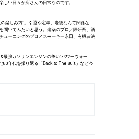
楽しい日々が所さんの日常なのです。
生の楽しみ方”。引退や定年、老後なんて関係な
を聞いてみたいと思う。建築のプロ／隈研吾、酒
チューニングのプロ／スモーキー永田、有機農法
&最強ガソリンエンジンの争い“パワーウォー
0年代を振り返る「Back to The 80’s」など今