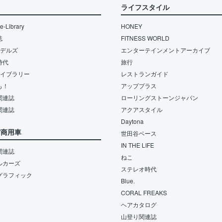
ライフスタイル
-Library
HONEY
誌
FITNESS WORLD
モデルズ
エンターテインメントアーカイブ
時代
旅行
ライブラリー
レストランガイド
も！
アッププラス
関連誌
ローリングストーンジャパン
関連誌
アクアスタイル
Daytona
/商用車
世田谷ベース
IN THE LIFE
関連誌
ねこ
ルカーズ
ステレオ時代
グラフィック
Blue.
CORAL FREAKS
ヘアカタログ
山登り関連誌