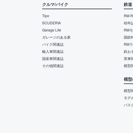
クルマ/バイク
鉄道
Tipo
RM Re
SCUDERIA
幼年
Garage Life
RM
ガレージのある家
国鉄
バイク関連誌
RM
輸入車関連誌
鉄お
国産車関連誌
実車
その他関連誌
模型
模型
模型
モデ
バス