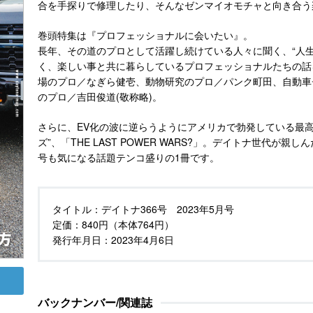
合を手探りで修理したり、そんなゼンマイオモチャと向き合う
巻頭特集は『プロフェッショナルに会いたい』。
長年、その道のプロとして活躍し続けている人々に聞く、“人
く、楽しい事と共に暮らしているプロフェッショナルたちの話
場のプロ／なぎら健壱、動物研究のプロ／パンク町田、自動車
のプロ／吉田俊道(敬称略)。
さらに、EV化の波に逆らうようにアメリカで勃発している最高
ズ”、「THE LAST POWER WARS?」。デイトナ世代が親しんだ8
号も気になる話題テンコ盛りの1冊です。
タイトル：
デイトナ366号 2023年5月号
定価：
840円（本体764円）
発行年月日：
2023年4月6日
バックナンバー/関連誌