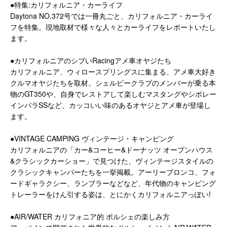
●特集:カリフォルニア・カーライフ
Daytona NO.372号では一冊丸ごと、カリフォルニア・カーライ
フを特集。現地取材で様々な人々とカーライフをレポートいたし
ます。
●カリフォルニアのシブいRacingアメ車オヤジたち
カリフォルニア、ウィロースプリングスに集まる、アメ車大好き
クルマオヤジたちを取材。シェルビークラブのメンバーが乗る本
物のGT350や、自身でレストアして楽しむマスタングやシボレー
インパラSSなど、カッコいい味のあるオヤジとアメ車が登場し
ます。
●VINTAGE CAMPING ヴィンテージ・キャンピング
カリフォルニアの「カー&コーヒー&ドーナッツ オープンハウス
&クラシックカーショー」で見つけた、ヴィンテージスタイルの
クラシックキャンパーたちを一挙掲載。アーリーブロンコ、フォ
ードギャラクシー、ランブラーなどなど、年代物のキャンピング
トレーラーをけん引する姿は、とにかくカリフォルニアっぽい!
●AIR/WATER カリフォニア的 ポルシェの楽しみ方