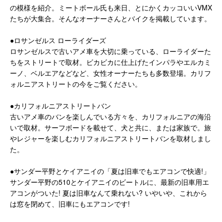
の模様を紹介。ミートボール氏も来日、とにかくカッコいいVMX
たちが大集合。そんなオーナーさんとバイクを掲載しています。
●ロサンゼルス ローライダーズ
ロサンゼルスで古いアメ車を大切に乗っている、ローライダーた
ちをストリートで取材。ビカビカに仕上げたインパラやエルカミ
ーノ、ベルエアなどなど、女性オーナーたちも多数登場。カリフ
ォルニアストリートの今をご覧ください。
●カリフォルニアストリートバン
古いアメ車のバンを楽しんでいる方々を、カリフォルニアの海沿
いで取材。サーフボードを載せて、犬と共に、または家族で。旅
やレジャーを楽しむカリフォルニアストリートバンを取材しまし
た。
●サンダー平野とケイアニイの「夏は旧車でもエアコンで快適!」
サンダー平野の510とケイアニイのビートルに、最新の旧車用エ
アコンがついた! 夏は旧車なんて乗れない? いやいや、これから
は窓を閉めて、旧車にもエアコンです!