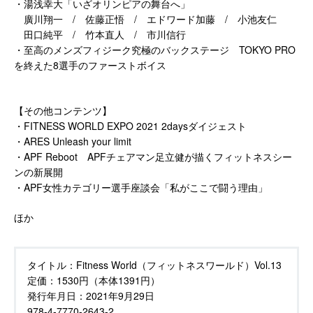
・湯浅幸大「いざオリンピアの舞台へ」
廣川翔一 / 佐藤正悟 / エドワード加藤 / 小池友仁
田口純平 / 竹本直人 / 市川信行
・至高のメンズフィジーク究極のバックステージ TOKYO PRO
を終えた8選手のファーストボイス
【その他コンテンツ】
・FITNESS WORLD EXPO 2021 2daysダイジェスト
・ARES Unleash your limit
・APF Reboot APFチェアマン足立健が描くフィットネスシー
ンの新展開
・APF女性カテゴリー選手座談会「私がここで闘う理由」
ほか
タイトル：
Fitness World（フィットネスワールド）Vol.13
定価：
1530円（本体1391円）
発行年月日：
2021年9月29日
978-4-7770-2643-2