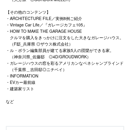
【その他のコンテンツ】
・ARCHITECTURE FILE／実例8例ご紹介
・Vintage Car Life／『ガレージカフェ105』
・HOW TO MAKE THE GARAGE HOUSE
クルマを購入をきっかけに注文をした大きなガレージハウス。
（F邸_兵庫県 ◎ザウス株式会社）
・ル・ボラン編集部員が建てる家族5人の団欒ができる家。
（神奈川県_佐藤邸 ◎4D/GROUDWORK）
・ガレージハウスの窓を彩るアメリカンなベネシャンブラインド
（千葉県＿吉田邸◎ニチベイ）
・INFORMATION
・EVカー最前線
・建築家リスト
など