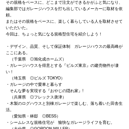
その規格をベースに、どこまで注文ができるかがふと気になり、
編集部ではガレージハウスを打ち出しているメーカーに取材を依
頼。
またはその規格をベースに、楽しく暮らしている人を取材させて
いただいた。
今回は、ちょっと気になる規格型住宅を紹介しよう！
・デザイン、品質、そして保証体制 ガレージハウスの最高峰が
ここにある。
（千葉県 ◎旭化成ホームズ）
・ガレージハウスを得意とする『ビルズ東京』の建売物件が凄
い！
（埼玉県 ◎ビルズ TOKYO）
・ガレージの中で愛車と暮らす
そんな夢を実現する『おやじの隠れ家』!
（兵庫県 ◎フレックス唐津）
・木製のログハウスと別棟ガレージで楽しむ、落ち着いた田舎生
活。
（愛知県・林邸 ◎BESS）
・シームレスな規格住宅が 愉快なガレージライフを育む。
（大分県 ◎GORDON MILLER）