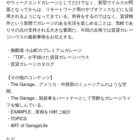
やウィークエンドガレージとしてだけでなく、新型ウイルスが問
題となってからは、リモートワーク用のサブオフィスなどにも活
用されるようになってきている。所有をするのではなく、賃貸物
件という形態でガレージのある生活を楽しめることは、気軽であ
りその点が支持される大きな要因だ。今回の企画では賃貸ガレー
ジハウスの最新事情をお伝えする。
・御殿場 小山町のプレミアムガレージ
・『TDF』が手掛けた賃貸ガレージハウス
・賃貸ガレージカタログ
【その他のコンテンツ】
・The Garage…アメリカ・中西部のミュージアムのような空
間。
・The Garage…戦前車をパートナーとして芳醇なガレージライ
フを愉しんでいる。
・EXAMPLE…実例を10軒ご紹介
・TOPICS
・ART of GarageLife
など