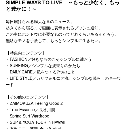
SIMPLE WAYS TO LIVE ～もっと少なく、もっ
と豊かに！～
毎日届けられる膨大な量のニュース。
起きてから寝るまで画面に表示されるプッシュ通知。
この中にホントウに必要なものってどれくらいあるんだろう。
無駄なモノを手放して、もっとシンプルに生きたい。
【特集内コンテンツ】
・FASHION／好きなものこそシンプルに纏おう
・SURFING／シンプルな波乗りのかたち
・DAILY CARE／私をつくる7つのこと
・LIFE STYLE／カリフォルニア流、シンプルな暮らしのキーワ
ード
【その他のコンテンツ】
・ZAIMOKUZA Feeling Good 2
・True Essence／長谷川潤
・Spring Surf Wardrobe
・SUP & YOGA TOUR in HAWAII
・石田ニコル連載-Be a Surfer!-