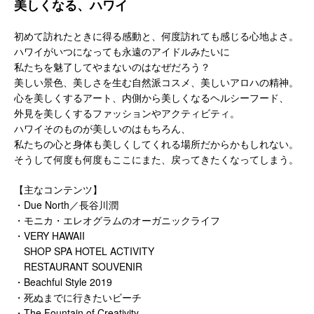
美しくなる、ハワイ
初めて訪れたときに得る感動と、何度訪れても感じる心地よさ。
ハワイがいつになっても永遠のアイドルみたいに
私たちを魅了してやまないのはなぜだろう？
美しい景色、美しさを生む自然派コスメ、美しいアロハの精神。
心を美しくするアート、内側から美しくなるヘルシーフード、
外見を美しくするファッションやアクティビティ。
ハワイそのものが美しいのはもちろん、
私たちの心と身体も美しくしてくれる場所だからかもしれない。
そうして何度も何度もここにまた、戻ってきたくなってしまう。
【主なコンテンツ】
・Due North／長谷川潤
・モニカ・エレオグラムのオーガニックライフ
・VERY HAWAII
SHOP SPA HOTEL ACTIVITY
RESTAURANT SOUVENIR
・Beachful Style 2019
・死ぬまでに行きたいビーチ
・The Fountain of Creativity