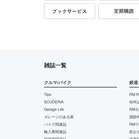
雑誌一覧
クルマ/バイク
鉄道
Tipo
RM Re
SCUDERIA
幼年
Garage Life
RM
ガレージのある家
国鉄
バイク関連誌
RM
輸入車関連誌
鉄お
国産車関連誌
実車