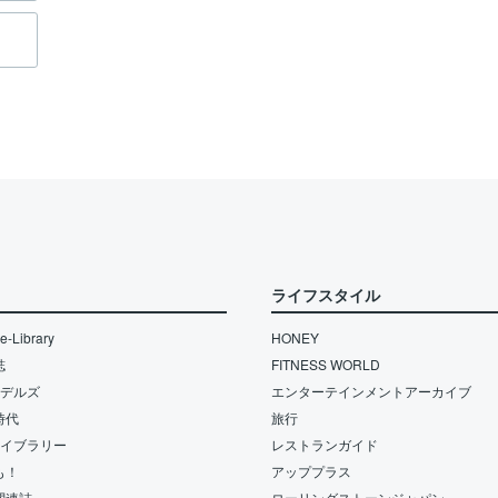
ライフスタイル
-Library
HONEY
誌
FITNESS WORLD
モデルズ
エンターテインメントアーカイブ
時代
旅行
ライブラリー
レストランガイド
も！
アッププラス
関連誌
ローリングストーンジャパン