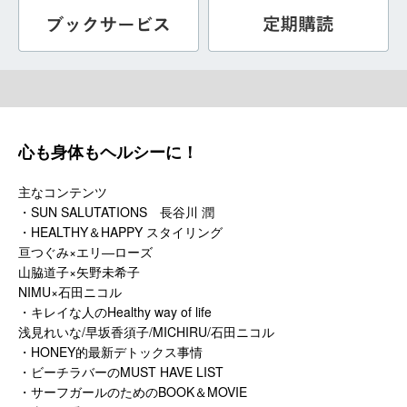
心も身体もヘルシーに！
主なコンテンツ
・SUN SALUTATIONS 長谷川 潤
・HEALTHY＆HAPPY スタイリング
亘つぐみ×エリ―ローズ
山脇道子×矢野未希子
NIMU×石田ニコル
・キレイな人のHealthy way of life
浅見れいな/早坂香須子/MICHIRU/石田ニコル
・HONEY的最新デトックス事情
・ビーチラバーのMUST HAVE LIST
・サーフガールのためのBOOK＆MOVIE