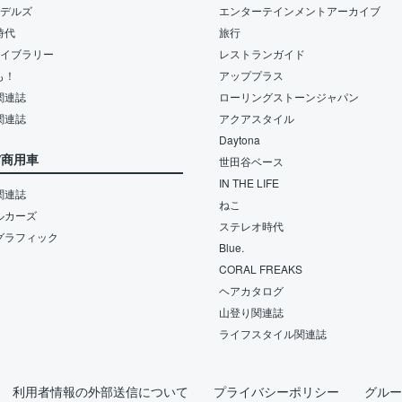
モデルズ
エンターテインメントアーカイブ
時代
旅行
ライブラリー
レストランガイド
も！
アッププラス
関連誌
ローリングストーンジャパン
関連誌
アクアスタイル
Daytona
/商用車
世田谷ベース
IN THE LIFE
関連誌
ねこ
ルカーズ
ステレオ時代
グラフィック
Blue.
CORAL FREAKS
ヘアカタログ
山登り関連誌
ライフスタイル関連誌
利用者情報の外部送信について
プライバシーポリシー
グルー