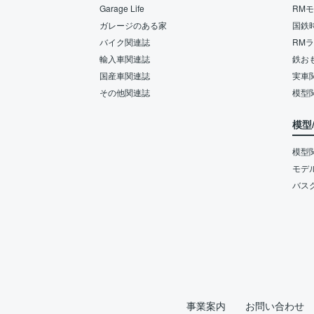
Garage Life
RM
ガレージのある家
国鉄
バイク関連誌
RM
輸入車関連誌
鉄お
国産車関連誌
実車
その他関連誌
模型
模型
模型
モデ
バス
事業案内
お問い合わせ