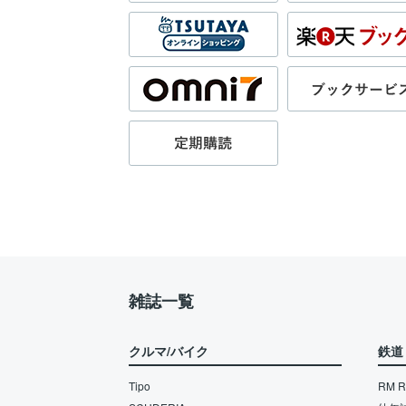
雑誌一覧
クルマ/バイク
鉄道
Tipo
RM Re