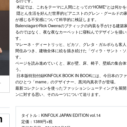
るのです。
本誌では、これをテーマに人間にとっての“HOME"とは何か
隠とん生活を好んだ世界的ピアニストのグレン・グールドの
が感じる不安感について科学的に検証します。
BalenciagaやRick Owensのブティックの内装を手が
るのではなく、夜な夜なカーペットに寝転んでデザインを描い
す。
マレーネ・ディートリッヒ、ピカソ、グレタ・ガルボらも客人
間住みつき、建物全体に絵を描き続けた「ヴィラ・サント・ソ
す。
ページを読み進めていくと、家が壁、床、椅子、壁紙の集合体
う。
日本版特別付録KINFOLK BOOK IN BOOKには、今日
のひとつ「mame」のデザイナー、黒河内真衣子が登場。
最新コレクションを使ったファッションシューティングを展開
ンに対する思い、そのルーツについて迫ります。
タイトル：
KINFOLK JAPAN EDITION vol.14
定価：
1389円+税