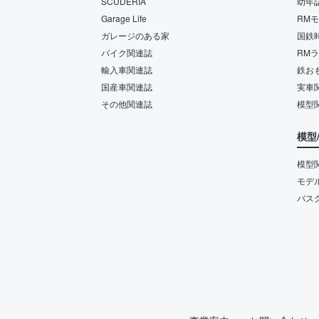
SCUDERIA
幼年
Garage Life
RM
ガレージのある家
国鉄
バイク関連誌
RM
輸入車関連誌
鉄お
国産車関連誌
実車
その他関連誌
模型
模型
模型
モデ
バス