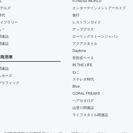
誌
FITNESS WORLD
モデルズ
エンターテインメントアーカイブ
時代
旅行
ライブラリー
レストランガイド
も！
アッププラス
関連誌
ローリングストーンジャパン
関連誌
アクアスタイル
Daytona
/商用車
世田谷ベース
IN THE LIFE
関連誌
ねこ
ルカーズ
ステレオ時代
グラフィック
Blue.
CORAL FREAKS
ヘアカタログ
山登り関連誌
ライフスタイル関連誌