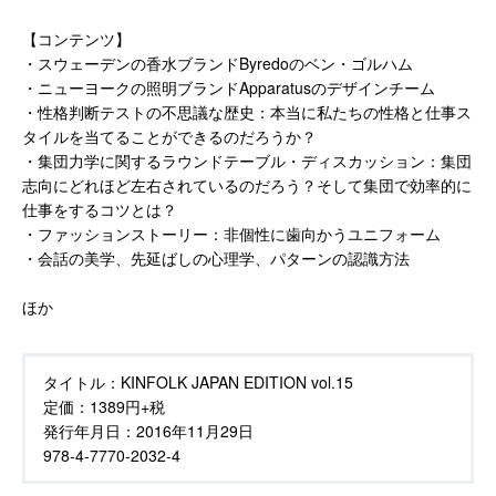
【コンテンツ】
・スウェーデンの香水ブランドByredoのベン・ゴルハム
・ニューヨークの照明ブランドApparatusのデザインチーム
・性格判断テストの不思議な歴史：本当に私たちの性格と仕事ス
タイルを当てることができるのだろうか？
・集団力学に関するラウンドテーブル・ディスカッション：集団
志向にどれほど左右されているのだろう？そして集団で効率的に
仕事をするコツとは？
・ファッションストーリー：非個性に歯向かうユニフォーム
・会話の美学、先延ばしの心理学、パターンの認識方法
ほか
タイトル：
KINFOLK JAPAN EDITION vol.15
定価：
1389円+税
発行年月日：
2016年11月29日
978-4-7770-2032-4