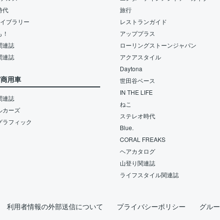
時代
旅行
ライブラリー
レストランガイド
も！
アッププラス
関連誌
ローリングストーンジャパン
関連誌
アクアスタイル
Daytona
/商用車
世田谷ベース
IN THE LIFE
関連誌
ねこ
ルカーズ
ステレオ時代
グラフィック
Blue.
CORAL FREAKS
ヘアカタログ
山登り関連誌
ライフスタイル関連誌
利用者情報の外部送信について
プライバシーポリシー
グルー