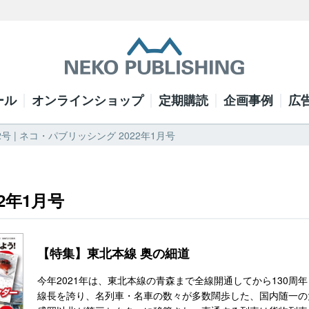
ール
オンラインショップ
定期購読
企画事例
広
号 | ネコ・パブリッシング 2022年1月号
2年1月号
【特集】東北本線 奥の細道
今年2021年は、東北本線の青森まで全線開通してから130
線長を誇り、名列車・名車の数々が多数闊歩した、国内随一の