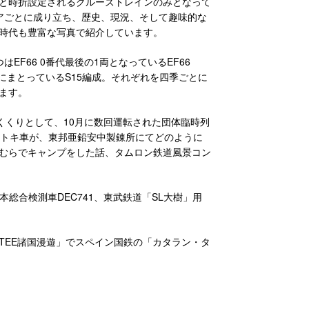
と時折設定されるクルーズトレインのみとなって
アごとに成り立ち、歴史、現況、そして趣味的な
時代も豊富な写真で紹介しています。
F66 0番代最後の1両となっているEF66
にまとっているS15編成。それぞれを四季ごとに
ます。
めくくりとして、10月に数回運転された団体臨時列
のトキ車が、東邦亜鉛安中製錬所にてどのように
むらでキャンプをした話、タムロン鉄道風景コン
日本総合検測車DEC741、東武鉄道「SL大樹」用
TEE諸国漫遊」でスペイン国鉄の「カタラン・タ