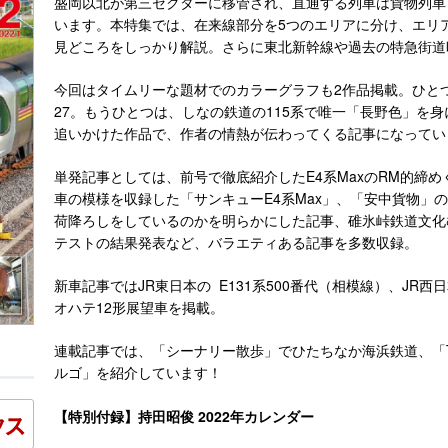
盛岡以北が第三セクターに移管され、直通する列車は貨物列車
います。本特集では、在来線部分を5つのエリアに分け、エリ
見どころをしっかり解説。さらに東北新幹線や過去の特急街道
今回はタイムリーな題材でのカラーグラフも2作品掲載。ひとつはE
27。もうひとつは、しなの鉄道の115系で唯一「長野色」を身
追いかけた作品で、作者の情熱が伝わってくる記事になってい
単発記事としては、前号で徹底紹介したE4系MaxのRM的締
車の模様を収録した「サンキューE4系Max」、「安中貨物」
荷降ろしをしているのかを明らかにした記事、碓氷峠鉄道文化
テストの結果発表など、バラエティある記事を多数収録。
新車記事ではJR東日本の E131系500番代（相模線）、JR西
オハテ12形展望車を掲載。
連載記事では、「シーナリー散歩」でひたちなか海浜鉄道、「
ルゴ」を紹介しています！
【特別付録】持田昭俊 2022年カレンダー