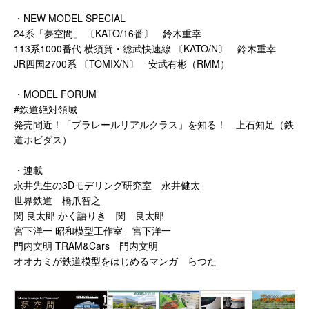
・NEW MODEL SPECIAL
24系「夢空間」 〔KATO/16番〕 鈴木重幸
113系1000番代 横須賀・総武快速線 〔KATO/N〕 鈴木重幸
JR四国2700系 〔TOMIX/N〕 安武有彬（RMM）
・MODEL FORUM
#鉄道絶対領域
発売間近！「プラレールリアルクラス」を知る！ 上石知足（鉄
道ホビダス）
・連載
永井先生の3Dモデリング研究室 永井健太
世界鉄道 橋爪智之
関 良太郎 かく語りき 関 良太郎
宮下洋一 昭和模型工作室 宮下洋一
門内文明 TRAM&Cars 門内文明
オオカミが鉄道模型をはじめるマンガ らつた