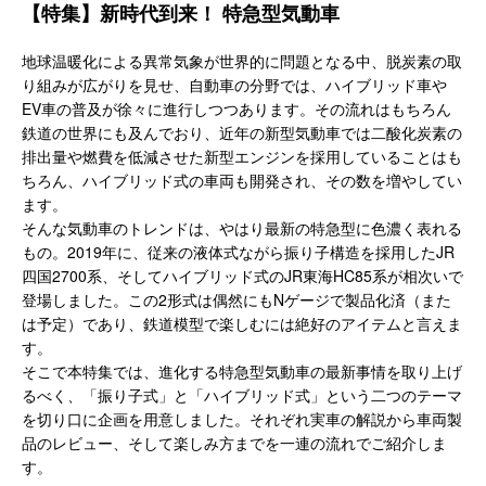
【特集】新時代到来！ 特急型気動車
地球温暖化による異常気象が世界的に問題となる中、脱炭素の取
り組みが広がりを見せ、自動車の分野では、ハイブリッド車や
EV車の普及が徐々に進行しつつあります。その流れはもちろん
鉄道の世界にも及んでおり、近年の新型気動車では二酸化炭素の
排出量や燃費を低減させた新型エンジンを採用していることはも
ちろん、ハイブリッド式の車両も開発され、その数を増やしてい
ます。
そんな気動車のトレンドは、やはり最新の特急型に色濃く表れる
もの。2019年に、従来の液体式ながら振り子構造を採用したJR
四国2700系、そしてハイブリッド式のJR東海HC85系が相次いで
登場しました。この2形式は偶然にもNゲージで製品化済（また
は予定）であり、鉄道模型で楽しむには絶好のアイテムと言えま
す。
そこで本特集では、進化する特急型気動車の最新事情を取り上げ
るべく、「振り子式」と「ハイブリッド式」という二つのテーマ
を切り口に企画を用意しました。それぞれ実車の解説から車両製
品のレビュー、そして楽しみ方までを一連の流れでご紹介しま
す。